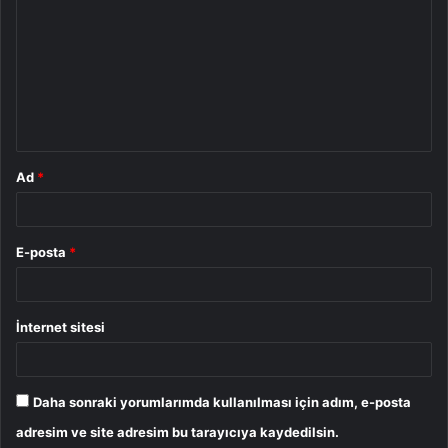
o
r
u
m
*
Ad
*
E-posta
*
İnternet sitesi
Daha sonraki yorumlarımda kullanılması için adım, e-posta
adresim ve site adresim bu tarayıcıya kaydedilsin.