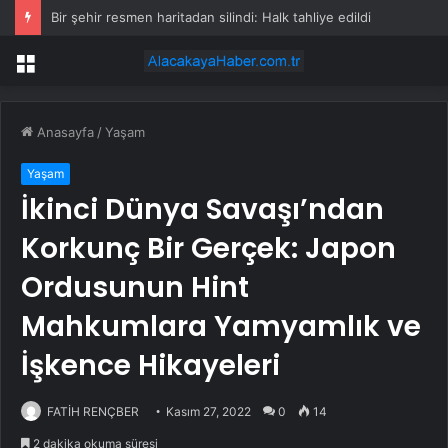
Bir şehir resmen haritadan silindi: Halk tahliye edildi
Menü
Anasayfa
/
Yaşam
Yaşam
İkinci Dünya Savaşı’ndan
Korkunç Bir Gerçek: Japon
Ordusunun Hint
Mahkumlara Yamyamlık ve
İşkence Hikayeleri
FATİH RENÇBER
Kasım 27, 2022
0
14
2 dakika okuma süresi