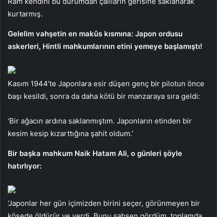
Ram kendini bu durumdan çalıların gerisine saklanarak
kurtarmış.
Gelelim vahşetin en makûs kısmına: Japon ordusu
askerleri, Hintli mahkumlarının etini yemeye başlamıştı!
Kasım 1944’te Japonlara esir düşen genç bir pilotun önce
başı kesildi, sonra da daha kötü bir manzaraya sıra geldi:
‘Bir ağacın ardına saklanmıştım. Japonların etinden bir
kesim kesip kızarttığına şahit oldum.’
Bir başka mahkum Naik Hatam Ali, o günleri şöyle
hatırlıyor:
‘Japonlar her gün içimizden birini seçer, görünmeyen bir
köşede öldürür ve yerdi. Bunu şahsen gördüm, toplamda