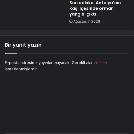
Son dakika: Antalya’nın
Kaş ilçesinde orman
yangını çıktı
Ağustos 7, 2026
Bir yanıt yazın
E-posta adresiniz yayınlanmayacak.
Gerekli alanlar
*
ile
işaretlenmişlerdir
Y
o
r
u
m
*