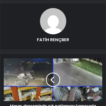
FATİH RENÇBER
Maraş depreminde ışık patlaması kamerada