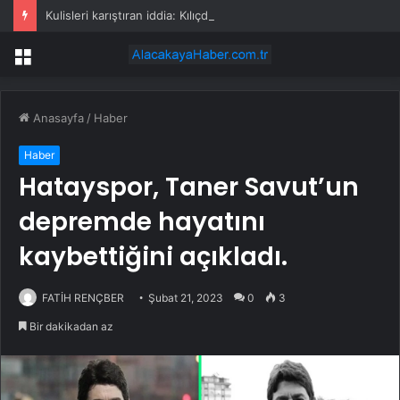
Kulisleri karıştıran iddia: Kılıçdaroğlu, Özel’den 4 vekilin ihraç edilmesini istedi
Menü
Anasayfa
/
Haber
Haber
Hatayspor, Taner Savut’un
depremde hayatını
kaybettiğini açıkladı.
FATİH RENÇBER
Şubat 21, 2023
0
3
Bir dakikadan az