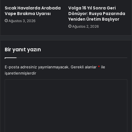
Sıcak Havalarda Arabada
Volga 16 Yıl Sonra Geri
Vape Bırakma Uyarısı
Dönüyor: Rusya Pazarında
Yeniden Üretim Başlıyor
Ağustos 3, 2026
Ağustos 2, 2026
Bir yanıt yazın
E-posta adresiniz yayınlanmayacak.
Gerekli alanlar
*
ile
işaretlenmişlerdir
Y
o
r
u
m
*