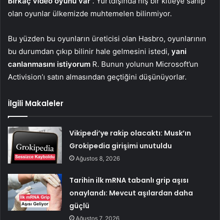
Birkaç video oyunu var
. Yurtdışında niş bir kitleye sahip
olan oyunlar ülkemizde muhtemelen bilinmiyor.
Bu yüzden bu oyunların üreticisi olan Hasbro, oyunlarının
bu durumdan çıkıp bilinir hale gelmesini istedi,
yani
canlanmasını istiyorum
R. Bunun yolunun Microsoft’un
Activision’ı satın almasından geçtiğini düşünüyorlar.
İlgili Makaleler
Vikipedi’ye rakip olacaktı: Musk’ın
Grokipedia girişimi unutuldu
Ağustos 8, 2026
Tarihin ilk mRNA tabanlı grip aşısı
onaylandı: Mevcut aşılardan daha
güçlü
Ağustos 7, 2026