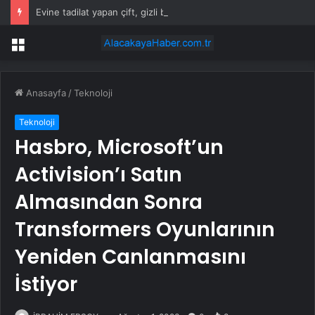
Evine tadilat yapan çift, gizli bölmede deste deste para buldu
Menü
Anasayfa
/
Teknoloji
Teknoloji
Hasbro, Microsoft’un
Activision’ı Satın
Almasından Sonra
Transformers Oyunlarının
Yeniden Canlanmasını
İstiyor