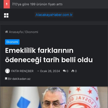
İTO’ya göre 199 ürünün fiyatı arttı
Menü
Anasayfa
/
Ekonomi
Ekonomi
Emeklilik farklarının
ödeneceği tarih belli oldu
FATİH RENÇBER
Ocak 26, 2024
0
0
Bir dakikadan az