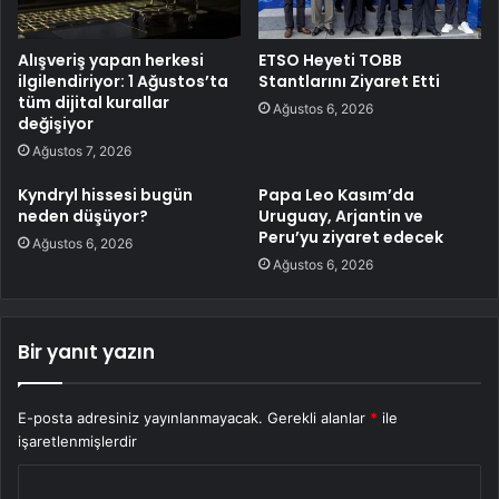
Alışveriş yapan herkesi
ETSO Heyeti TOBB
ilgilendiriyor: 1 Ağustos’ta
Stantlarını Ziyaret Etti
tüm dijital kurallar
Ağustos 6, 2026
değişiyor
Ağustos 7, 2026
Kyndryl hissesi bugün
Papa Leo Kasım’da
neden düşüyor?
Uruguay, Arjantin ve
Peru’yu ziyaret edecek
Ağustos 6, 2026
Ağustos 6, 2026
Bir yanıt yazın
E-posta adresiniz yayınlanmayacak.
Gerekli alanlar
*
ile
işaretlenmişlerdir
Y