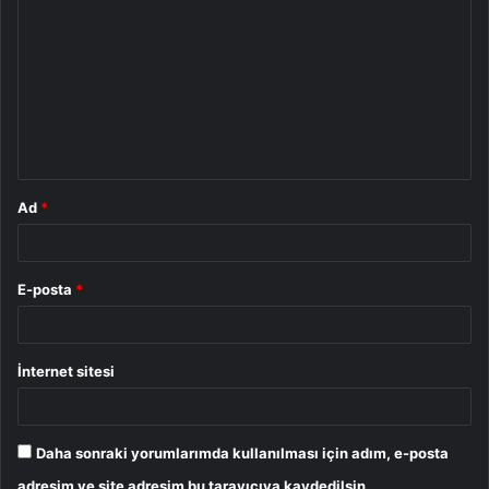
o
r
u
m
*
Ad
*
E-posta
*
İnternet sitesi
Daha sonraki yorumlarımda kullanılması için adım, e-posta
adresim ve site adresim bu tarayıcıya kaydedilsin.