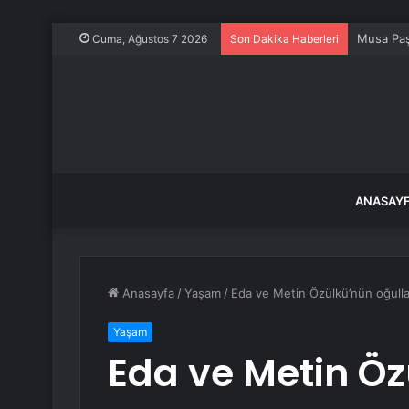
Musa Paş
Cuma, Ağustos 7 2026
Son Dakika Haberleri
ANASAY
Anasayfa
/
Yaşam
/
Eda ve Metin Özülkü’nün oğullar
Yaşam
Eda ve Metin Ö