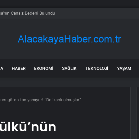
a’nın Cansız Bedeni Bulundu
FA
HABER
EKONOMI
SAĞLIK
TEKNOLOJI
YAŞAM
ını gören tanıyamıyor! “Delikanlı olmuşlar”
zülkü’nün