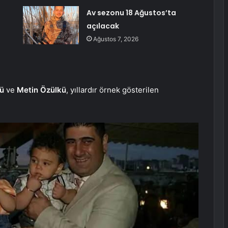
Av sezonu 18 Ağustos’ta
açılacak
Ağustos 7, 2026
kü
ve
Metin Özülkü
, yıllardır örnek gösterilen