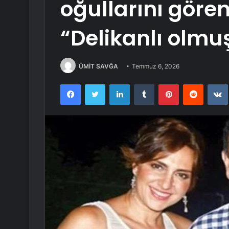
oğullarını göre
“Delikanlı olmu
ÜMİT SAVĞA
Temmuz 6, 2026
Facebook
Twitter
LinkedIn
Tumblr
Pinterest
Reddit