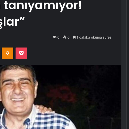
n tanıyamıyor!
şlar”
0
0
1 dakika okuma süresi
VKontakte
Odnoklassniki
Pocket