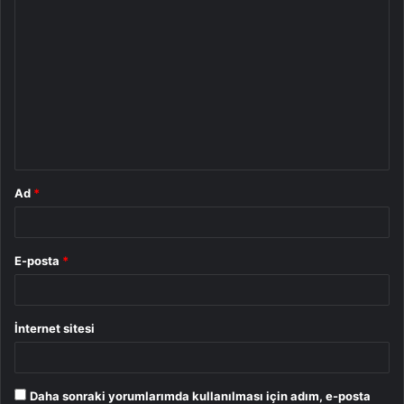
Y
o
r
u
m
*
Ad
*
E-posta
*
İnternet sitesi
Daha sonraki yorumlarımda kullanılması için adım, e-posta