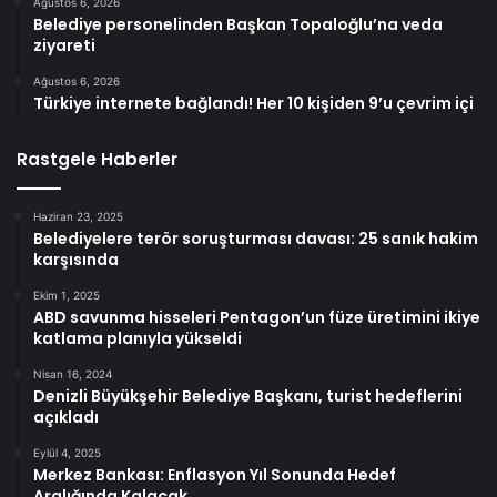
Ağustos 6, 2026
Belediye personelinden Başkan Topaloğlu’na veda
ziyareti
Ağustos 6, 2026
Türkiye internete bağlandı! Her 10 kişiden 9’u çevrim içi
Rastgele Haberler
Haziran 23, 2025
Belediyelere terör soruşturması davası: 25 sanık hakim
karşısında
Ekim 1, 2025
ABD savunma hisseleri Pentagon’un füze üretimini ikiye
katlama planıyla yükseldi
Nisan 16, 2024
Denizli Büyükşehir Belediye Başkanı, turist hedeflerini
açıkladı
Eylül 4, 2025
Merkez Bankası: Enflasyon Yıl Sonunda Hedef
Aralığında Kalacak