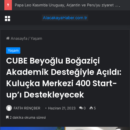
Papa Leo Kasım’da Uruguay, Arjantin ve Peru’yu ziyaret edecek
Menü
Anasayfa
/
Yaşam
Yaşam
CUBE Beyoğlu Boğaziçi
Akademik Desteğiyle Açıldı:
Kuluçka Merkezi 400 Start-
up’ı Destekleyecek
FATİH RENÇBER
Haziran 21, 2023
0
5
2 dakika okuma süresi