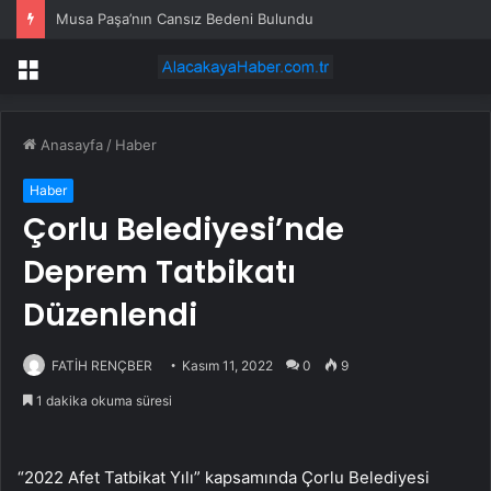
Musa Paşa’nın Cansız Bedeni Bulundu
Menü
Anasayfa
/
Haber
Haber
Çorlu Belediyesi’nde
Deprem Tatbikatı
Düzenlendi
FATİH RENÇBER
Kasım 11, 2022
0
9
1 dakika okuma süresi
“2022 Afet Tatbikat Yılı” kapsamında Çorlu Belediyesi