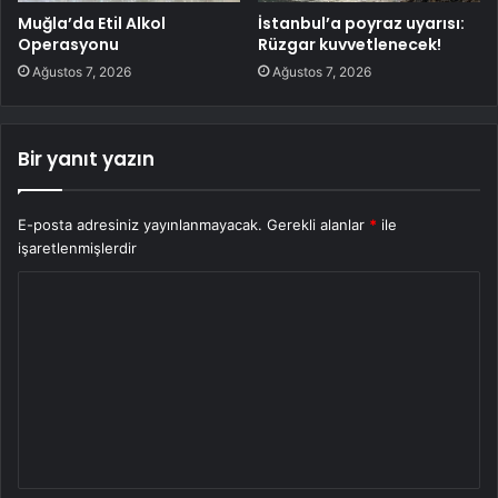
Muğla’da Etil Alkol
İstanbul’a poyraz uyarısı:
Operasyonu
Rüzgar kuvvetlenecek!
Ağustos 7, 2026
Ağustos 7, 2026
Bir yanıt yazın
E-posta adresiniz yayınlanmayacak.
Gerekli alanlar
*
ile
işaretlenmişlerdir
Y
o
r
u
m
*