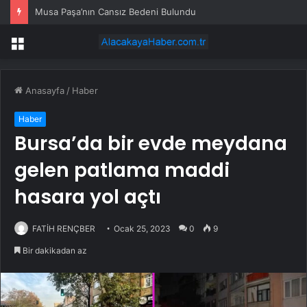
Musa Paşa’nın Cansız Bedeni Bulundu
Menü
Anasayfa
/
Haber
Haber
Bursa’da bir evde meydana
gelen patlama maddi
hasara yol açtı
FATİH RENÇBER
Ocak 25, 2023
0
9
Bir dakikadan az