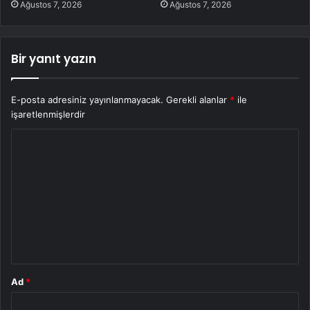
Ağustos 7, 2026
Ağustos 7, 2026
Bir yanıt yazın
E-posta adresiniz yayınlanmayacak.
Gerekli alanlar
*
ile
işaretlenmişlerdir
Y
o
r
u
m
*
Ad
*