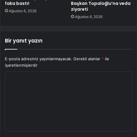
faka bastı!
Başkan Topaloğlu’na veda
ziyareti
Ağustos 6, 2026
Ağustos 6, 2026
Bir yanıt yazın
E-posta adresiniz yayınlanmayacak.
Gerekli alanlar
*
ile
işaretlenmişlerdir
Y
o
r
u
m
*