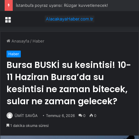
İstanbul’a poyraz uyarısı: Rüzgar kuvvetlenecek!
Menü
Anasayfa
/
Haber
Haber
Bursa BUSKİ su kesintisi! 10-
11 Haziran Bursa’da su
kesintisi ne zaman bitecek,
sular ne zaman gelecek?
ÜMİT SAVĞA
Temmuz 6, 2026
0
0
1 dakika okuma süresi