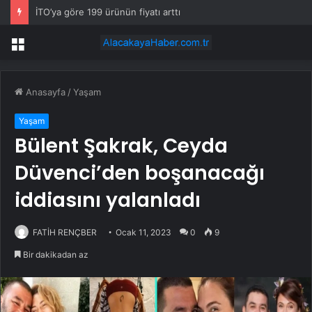
İTO’ya göre 199 ürünün fiyatı arttı
Menü
Anasayfa
/
Yaşam
Yaşam
Bülent Şakrak, Ceyda
Düvenci’den boşanacağı
iddiasını yalanladı
FATİH RENÇBER
Ocak 11, 2023
0
9
Bir dakikadan az