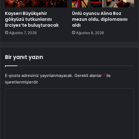
Kayseri Büyükşehir
Ünlü oyuncu Alina Boz
gökyüzü tutkunlarını
mezun oldu, diplomasını
Erciyes’te buluşturacak
aldı
Ağustos 7, 2026
Ağustos 6, 2026
Bir yanıt yazın
E-posta adresiniz yayınlanmayacak.
Gerekli alanlar
*
ile
işaretlenmişlerdir
Y
o
r
u
m