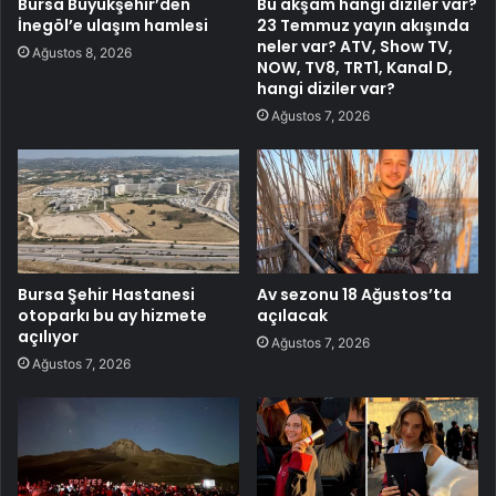
Bursa Büyükşehir’den
Bu akşam hangi diziler var?
İnegöl’e ulaşım hamlesi
23 Temmuz yayın akışında
neler var? ATV, Show TV,
Ağustos 8, 2026
NOW, TV8, TRT1, Kanal D,
hangi diziler var?
Ağustos 7, 2026
Bursa Şehir Hastanesi
Av sezonu 18 Ağustos’ta
otoparkı bu ay hizmete
açılacak
açılıyor
Ağustos 7, 2026
Ağustos 7, 2026