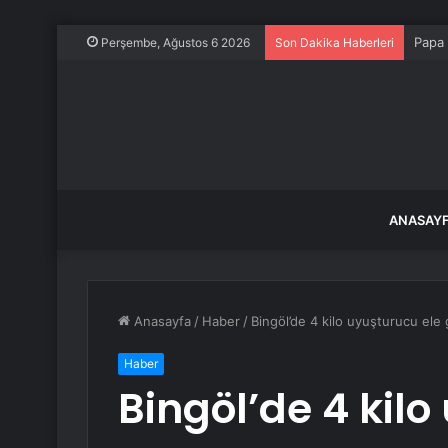
Papa 
Perşembe, Ağustos 6 2026
Son Dakika Haberleri
ANASAY
Anasayfa
/
Haber
/
Bingöl’de 4 kilo uyuşturucu ele ge
Haber
Bingöl’de 4 kilo