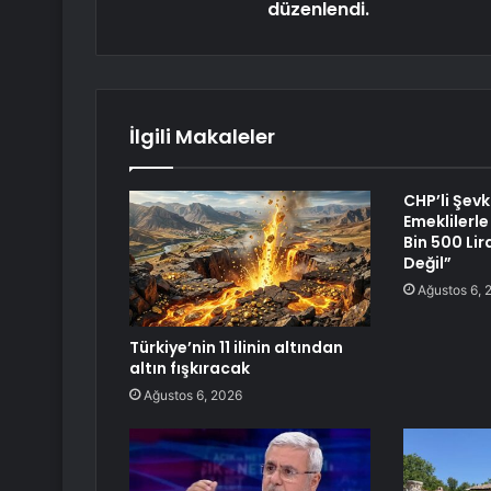
düzenlendi.
İlgili Makaleler
CHP’li Şev
Emeklilerle
Bin 500 Lir
Değil”
Ağustos 6, 
Türkiye’nin 11 ilinin altından
altın fışkıracak
Ağustos 6, 2026