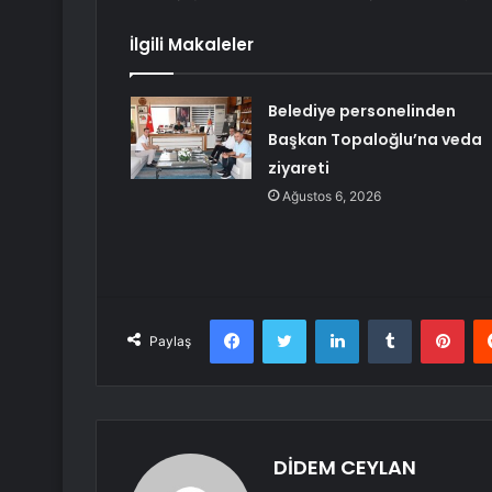
İlgili Makaleler
Belediye personelinden
Başkan Topaloğlu’na veda
ziyareti
Ağustos 6, 2026
Facebook
Twitter
LinkedIn
Tumblr
Pint
Paylaş
DİDEM CEYLAN