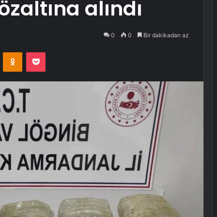
 gözaltına alındı
0
0
Bir dakikadan az
VKontakte
Odnoklassniki
Pocket