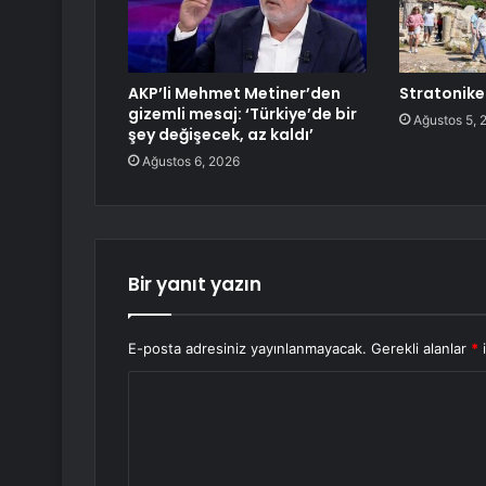
AKP’li Mehmet Metiner’den
Stratonikei
gizemli mesaj: ‘Türkiye’de bir
Ağustos 5, 
şey değişecek, az kaldı’
Ağustos 6, 2026
Bir yanıt yazın
E-posta adresiniz yayınlanmayacak.
Gerekli alanlar
*
i
Y
o
r
u