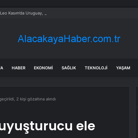
Leo Kasım’da Uruguay, Arjantin ve Peru’yu ziyaret edecek
FA
HABER
EKONOMI
SAĞLIK
TEKNOLOJI
YAŞAM
çirildi, 2 kişi gözaltına alındı
 uyuşturucu ele