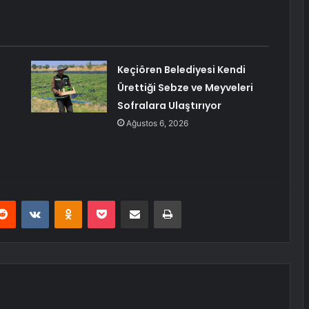
Keçiören Belediyesi Kendi
Ürettiği Sebze ve Meyveleri
Sofralara Ulaştırıyor
Ağustos 6, 2026
erest
Reddit
VKontakte
Odnoklassniki
Pocket
E-Posta ile paylaş
Yazdır