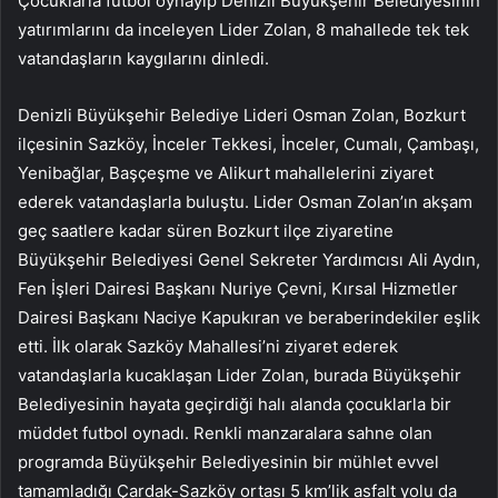
Çocuklarla futbol oynayıp Denizli Büyükşehir Belediyesinin
yatırımlarını da inceleyen Lider Zolan, 8 mahallede tek tek
vatandaşların kaygılarını dinledi.
Denizli Büyükşehir Belediye Lideri Osman Zolan, Bozkurt
ilçesinin Sazköy, İnceler Tekkesi, İnceler, Cumalı, Çambaşı,
Yenibağlar, Başçeşme ve Alikurt mahallelerini ziyaret
ederek vatandaşlarla buluştu. Lider Osman Zolan’ın akşam
geç saatlere kadar süren Bozkurt ilçe ziyaretine
Büyükşehir Belediyesi Genel Sekreter Yardımcısı Ali Aydın,
Fen İşleri Dairesi Başkanı Nuriye Çevni, Kırsal Hizmetler
Dairesi Başkanı Naciye Kapukıran ve beraberindekiler eşlik
etti. İlk olarak Sazköy Mahallesi’ni ziyaret ederek
vatandaşlarla kucaklaşan Lider Zolan, burada Büyükşehir
Belediyesinin hayata geçirdiği halı alanda çocuklarla bir
müddet futbol oynadı. Renkli manzaralara sahne olan
programda Büyükşehir Belediyesinin bir mühlet evvel
tamamladığı Çardak-Sazköy ortası 5 km’lik asfalt yolu da