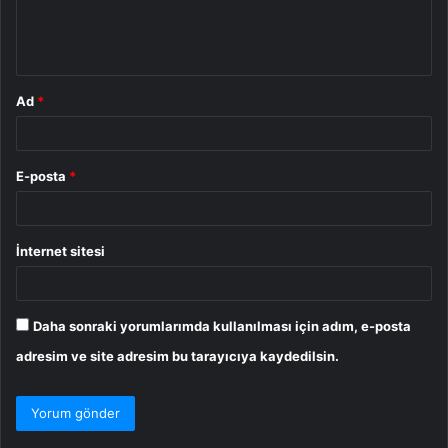
m
*
Ad
*
E-posta
*
İnternet sitesi
Daha sonraki yorumlarımda kullanılması için adım, e-posta
adresim ve site adresim bu tarayıcıya kaydedilsin.