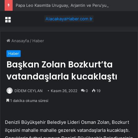
Papa Leo Kasım’da Uruguay, Arjantin ve Peru’yu ziyaret edecek
Menü
Anasayfa
/
Haber
Haber
Başkan Zolan Bozkurt’ta
vatandaşlarla kucaklaştı
DİDEM CEYLAN
Kasım 26, 2022
0
19
1 dakika okuma süresi
Denizli Büyükşehir Belediye Lideri Osman Zolan, Bozkurt
ilçesini mahalle mahalle gezerek vatandaşlarla kucaklaştı.