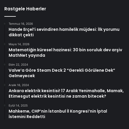
Rastgele Haberler
Temmuz 16, 2026
Hande Erçel’i sevindiren hamilelik müjdesi: İlk yorumu
dikkat çekti
Mayıs 14, 2026
Matematiğin küresel hazinesi: 30 bin soruluk dev arşiv
MathNet yayında
Ekim 22, 2024
Valve’a Göre Steam Deck 2 “Gerekli Görülene Dek”
Gelmeyecek
Aralık 16, 2024
Ankara elektrik kesintisi! 17 Aralık Yenimahalle, Mamak,
Etimesgut elektrik kesintisi ne zaman bitecek?
Eylül 14, 2025
Mahkeme, CHP’nin İstanbul İl Kongresi’nin İptal
İstemini Reddetti