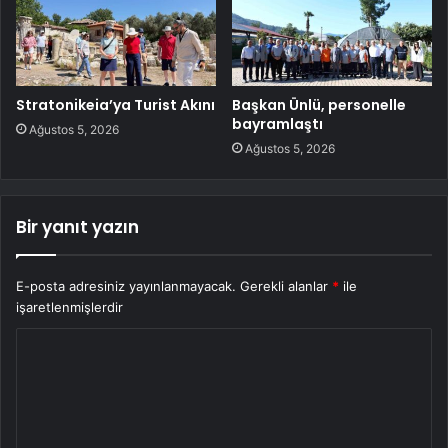
Stratonikeia’ya Turist Akını
Başkan Ünlü, personelle
bayramlaştı
Ağustos 5, 2026
Ağustos 5, 2026
Bir yanıt yazın
E-posta adresiniz yayınlanmayacak.
Gerekli alanlar
*
ile
işaretlenmişlerdir
Y
o
r
u