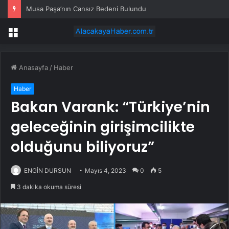
Musa Paşa’nın Cansız Bedeni Bulundu
Menü
Anasayfa
/
Haber
Haber
Bakan Varank: “Türkiye’nin
geleceğinin girişimcilikte
olduğunu biliyoruz”
ENGİN DURSUN
Mayıs 4, 2023
0
5
3 dakika okuma süresi