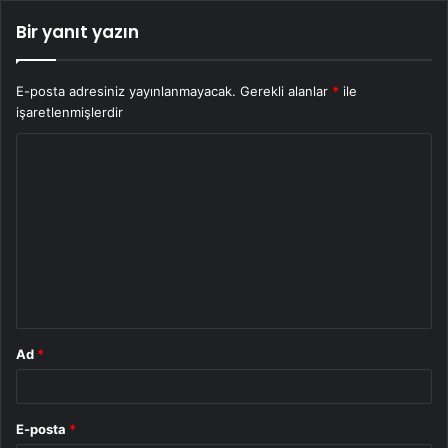
Bir yanıt yazın
E-posta adresiniz yayınlanmayacak.
Gerekli alanlar
*
ile
işaretlenmişlerdir
Y
o
r
u
m
*
Ad
*
E-posta
*