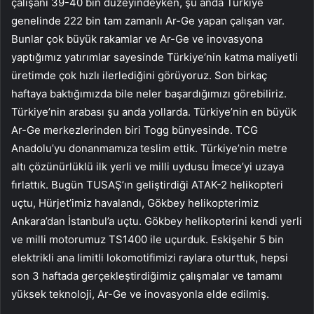
çalışanı 39-40 bin düzeyindeyken, şu anda Türkiye
genelinde 222 bin tam zamanlı Ar-Ge yapan çalışan var.
Bunlar çok büyük rakamlar ve Ar-Ge ve inovasyona
yaptığımız yatırımlar sayesinde Türkiye’nin katma maliyetli
üretimde çok hızlı ilerlediğini görüyoruz. Son birkaç
haftaya baktığımızda bile neler başardığımızı görebiliriz.
Türkiye’nin arabası şu anda yollarda. Türkiye’nin en büyük
Ar-Ge merkezlerinden biri Togg bünyesinde. TCG
Anadolu’yu donanmamıza teslim ettik. Türkiye’nin metre
altı çözünürlüklü ilk yerli ve milli uydusu İmece’yi uzaya
fırlattık. Bugün TUSAŞ’ın geliştirdiği ATAK-2 helikopteri
uçtu, Hürjet’imiz havalandı, Gökbey helikopterimiz
Ankara’dan İstanbul’a uçtu. Gökbey helikopterini kendi yerli
ve milli motorumuz TS1400 ile uçurduk. Eskişehir 5 bin
elektrikli ana limitli lokomotifimizi raylara oturttuk, hepsi
son 3 haftada gerçekleştirdiğimiz çalışmalar ve tamamı
yüksek teknoloji, Ar-Ge ve inovasyonla elde edilmiş.