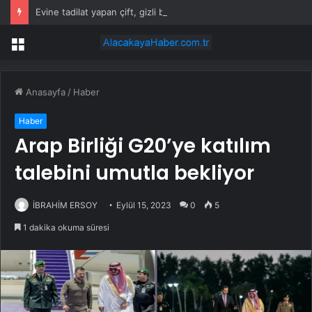
Evine tadilat yapan çift, gizli bölmede deste deste para buldu
Menü
Anasayfa
/
Haber
Haber
Arap Birliği G20’ye katılım
talebini umutla bekliyor
İBRAHİM ERSOY
Eylül 15, 2023
0
5
1 dakika okuma süresi