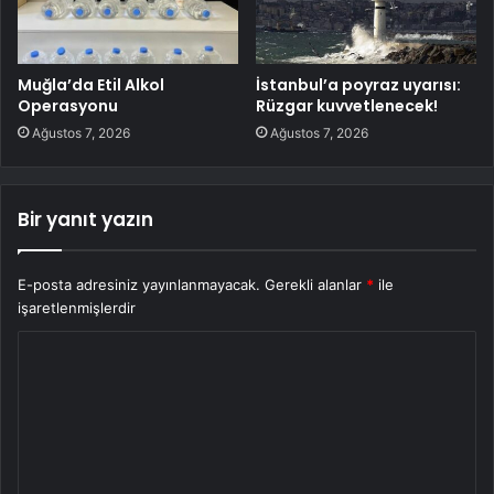
Muğla’da Etil Alkol
İstanbul’a poyraz uyarısı:
Operasyonu
Rüzgar kuvvetlenecek!
Ağustos 7, 2026
Ağustos 7, 2026
Bir yanıt yazın
E-posta adresiniz yayınlanmayacak.
Gerekli alanlar
*
ile
işaretlenmişlerdir
Y
o
r
u
m