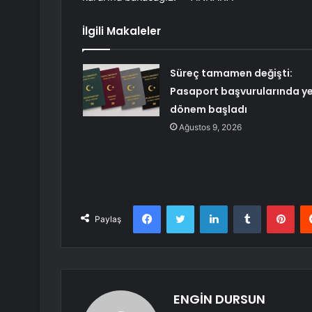
İlgili Makaleler
Süreç tamamen değişti:
Pasaport başvurularında ye
dönem başladı
Ağustos 9, 2026
Facebook
Twitter
LinkedIn
Tumblr
Pint
Paylaş
ENGİN DURSUN