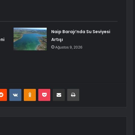
Naip Barajı’nda Su Seviyesi
ni
Artışı
Ağustos 9, 2026
erest
Reddit
VKontakte
Odnoklassniki
Pocket
E-Posta ile paylaş
Yazdır