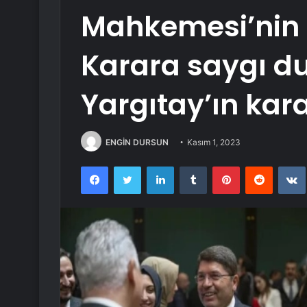
Mahkemesi’nin 
Karara saygı d
Yargıtay’ın kar
ENGİN DURSUN
Kasım 1, 2023
Facebook
Twitter
LinkedIn
Tumblr
Pinterest
Reddit