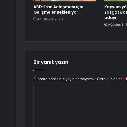
ABD-Iran Anlaşması için
Kayyum yö
Gelişmeler Bekleniyor
Yozgat Bo
adayı
Ağustos 8, 2026
Ağustos 8, 
Bir yanıt yazın
E-posta adresiniz yayınlanmayacak.
Gerekli alanlar
*
i
Y
o
r
u
m