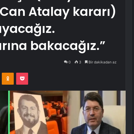
Can Atalay kararı)
uyacağız.
arına bakacağız.”
0
3
Bir dakikadan az
VKontakte
Odnoklassniki
Pocket