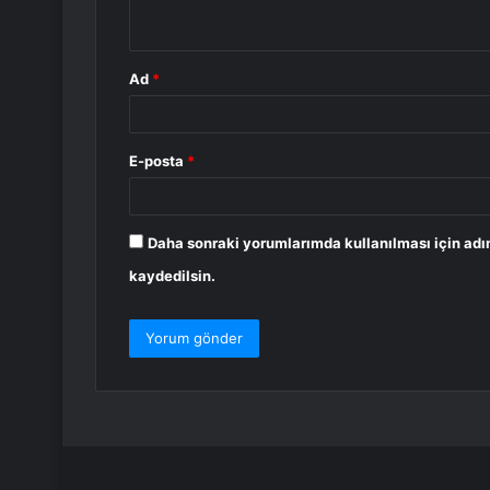
*
Ad
*
E-posta
*
Daha sonraki yorumlarımda kullanılması için adı
kaydedilsin.