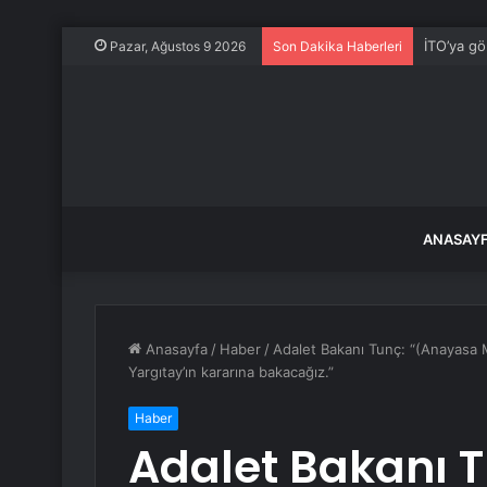
İTO’ya gö
Pazar, Ağustos 9 2026
Son Dakika Haberleri
ANASAY
Anasayfa
/
Haber
/
Adalet Bakanı Tunç: “(Anayasa M
Yargıtay’ın kararına bakacağız.”
Haber
Adalet Bakanı 