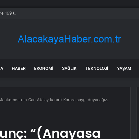
re 199 ürünün fiyatı arttı
FA
HABER
EKONOMI
SAĞLIK
TEKNOLOJI
YAŞAM
ahkemesi’nin Can Atalay kararı) Karara saygı duyacağız.
Tunç: “(Anayasa