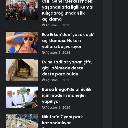
CHP Genel Merkezi’ndeki
yaşananlarla ilgili Kemal
Kılıçdaroğlu’ndan ilk
açıklama
Ağustos 8, 2026
Ece Erken’den ‘yasak aşk’
açıklaması: Hukuki
yollara başvuruyor
Ağustos 8, 2026
Evine tadilat yapan çift,
gizli bölmede deste
deste para buldu
Ağustos 8, 2026
Bursa İnegöl’de binicilik
için modern manejler
yapılıyor
Ağustos 8, 2026
Nilüfer’e 7 yeni park
kazandırılıyor