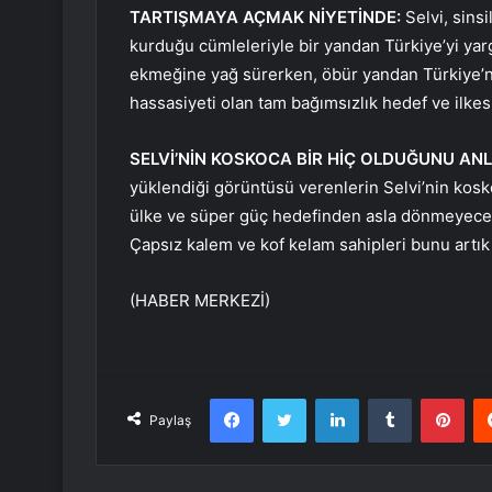
TARTIŞMAYA AÇMAK NİYETİNDE:
Selvi, sinsi
kurduğu cümleleriyle bir yandan Türkiye’yi ya
ekmeğine yağ sürerken, öbür yandan Türkiye’ni
hassasiyeti olan tam bağımsızlık hedef ve ilke
SELVİ’NİN KOSKOCA BİR HİÇ OLDUĞUNU AN
yüklendiği görüntüsü verenlerin Selvi’nin kosko
ülke ve süper güç hedefinden asla dönmeyece
Çapsız kalem ve kof kelam sahipleri bunu artık i
(HABER MERKEZİ)
Facebook
Twitter
LinkedIn
Tumblr
Pint
Paylaş