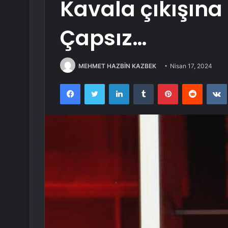
Kavala çıkışına
Çapsız…
MEHMET HAZBİN KAZBEK
Nisan 17, 2024
Facebook
Twitter
LinkedIn
Tumblr
Pinterest
Reddit