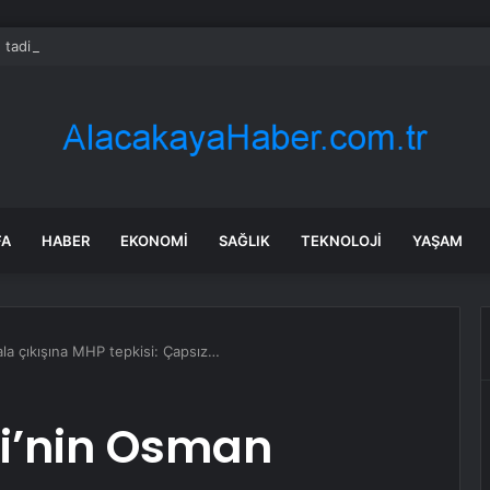
 tadilat yapan çift, gizli bölmede deste deste para buldu
FA
HABER
EKONOMI
SAĞLIK
TEKNOLOJI
YAŞAM
la çıkışına MHP tepkisi: Çapsız…
vi’nin Osman