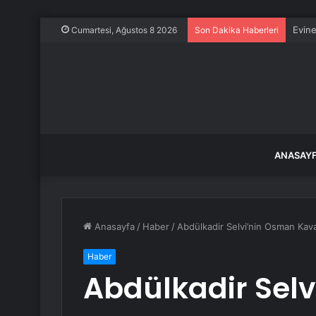
Evine
Cumartesi, Ağustos 8 2026
Son Dakika Haberleri
ANASAY
Anasayfa
/
Haber
/
Abdülkadir Selvi’nin Osman Kava
Haber
Abdülkadir Sel