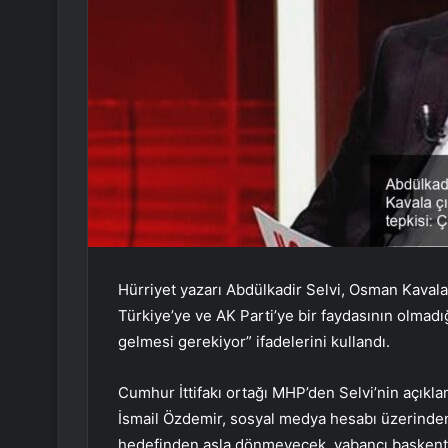
Hürriyet yazarı Abdülkadir Selvi, Osman Kavala 
Türkiye’ye ve AK Parti’ye bir faydasının olmadığ
gelmesi gerekiyor” ifadelerini kullandı.
Cumhur İttifakı ortağı MHP’den Selvi’nin açıkla
İsmail Özdemir, sosyal medya hesabı üzerinden 
hedefinden asla dönmeyecek, yabancı başkent