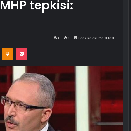
 MHP tepkisi:
0
0
1 dakika okuma süresi
VKontakte
Odnoklassniki
Pocket