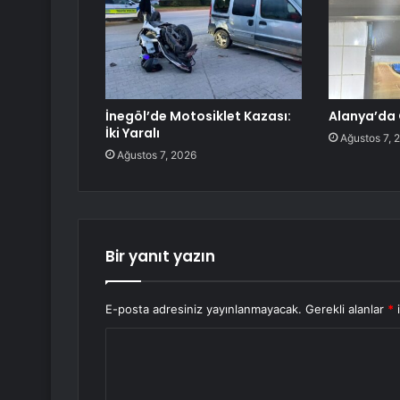
İnegöl’de Motosiklet Kazası:
Alanya’da 
İki Yaralı
Ağustos 7, 
Ağustos 7, 2026
Bir yanıt yazın
E-posta adresiniz yayınlanmayacak.
Gerekli alanlar
*
i
Y
o
r