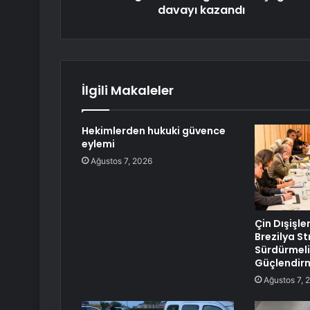
davayı kazandı
İlgili Makaleler
Hekimlerden hukuki güvence
eylemi
Ağustos 7, 2026
Çin Dışişle
Brezilya Str
Sürdürmeli
Güçlendirm
Ağustos 7, 