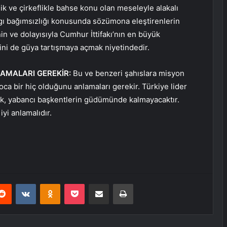
lik ve çirkeflikle bahse konu olan meseleyle alakalı
rgı bağımsızlığı konusunda sözümona eleştirenlerin
n ve dolayısıyla Cumhur İttifakı’nın en büyük
sini de güya tartışmaya açmak niyetindedir.
LAMALARI GEREKİR:
Bu ve benzeri şahıslara misyon
ca bir hiç olduğunu anlamaları gerekir. Türkiye lider
k, yabancı başkentlerin güdümünde kalmayacaktır.
yi anlamalıdır.
erest
Reddit
VKontakte
Odnoklassniki
Pocket
E-Posta ile paylaş
Yazdır