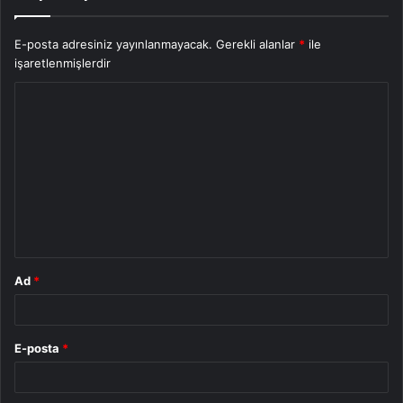
E-posta adresiniz yayınlanmayacak.
Gerekli alanlar
*
ile
işaretlenmişlerdir
Y
o
r
u
m
*
Ad
*
E-posta
*