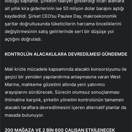
olduğu saptandı. Şirketin faaliyet gösterdiği ticari alanlara
ait yıllık kira giderlerinin ise 50 milyon dolar barajını aştığı
kaydedildi. Şirket CEO’su Paulee Day, makroekonomik
şartlar doğrultusunda tüketicilerin harcama önceliklerini
değiştirmesinin satış gelirlerinde sert bir düşüşe yol
açtığını doğruladı.
KONTROLÜN ALACAKLILARA DEVREDİLMESİ GÜNDEMDE
Mali krizle mücadele kapsamında alacaklı konsorsiyumu ile
geçici bir yeniden yapılandırma anlaşmasına varan West
Marine, mahkeme gözetimi altında yeni yatırımcı
arayışlarını sürdürecek. Sürecin olumsuz sonuçlanması
ihtimaline karşılık, şirketin yönetim kontrolünün tamamen
alacaklı taraflara devredilmesini içeren alternatif planlar da
masada bulunuyor.
200 MAĞAZA VE 2 BİN 600 ÇALIŞAN ETKİLENECEK