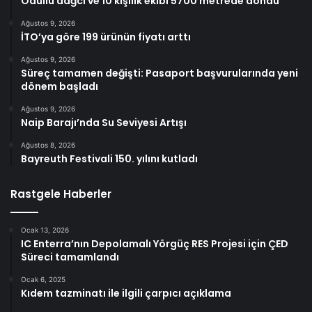
Ödüllü dağcı ve 10 kişilik ekibi 5700 metrede dondu
Ağustos 9, 2026
İTO’ya göre 199 ürünün fiyatı arttı
Ağustos 9, 2026
Süreç tamamen değişti: Pasaport başvurularında yeni
dönem başladı
Ağustos 9, 2026
Naip Barajı’nda Su Seviyesi Artışı
Ağustos 8, 2026
Bayreuth Festivali 150. yılını kutladı
Rastgele Haberler
Ocak 13, 2026
IC Enterra’nın Depolamalı Yörgüç RES Projesi için ÇED
Süreci tamamlandı
Ocak 6, 2025
Kıdem tazminatı ile ilgili çarpıcı açıklama