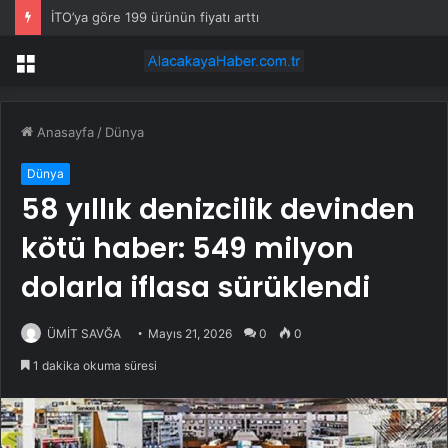
İTO’ya göre 199 ürünün fiyatı arttı
Menü
Anasayfa
/
Dünya
Dünya
58 yıllık denizcilik devinden
kötü haber: 549 milyon
dolarla iflasa sürüklendi
ÜMİT SAVĞA
Mayıs 21, 2026
0
0
1 dakika okuma süresi