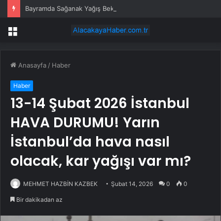
Bayramda Sağanak Yağış Bekleniyor
Menü
Anasayfa
/
Haber
Haber
13-14 Şubat 2026 İstanbul
HAVA DURUMU! Yarın
İstanbul’da hava nasıl
olacak, kar yağışı var mı?
MEHMET HAZBİN KAZBEK
Şubat 14, 2026
0
0
Bir dakikadan az