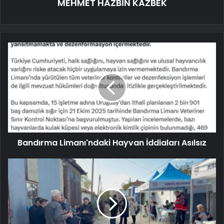
MEHMET HAZBİN KAZBEK
Bandırma Limanı'ndaki Hayvan İddiaları Asılsız