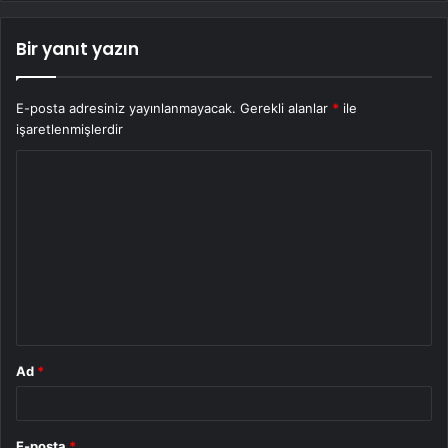
Bir yanıt yazın
E-posta adresiniz yayınlanmayacak.
Gerekli alanlar
*
ile
işaretlenmişlerdir
Y
o
r
u
m
*
Ad
*
E-posta
*